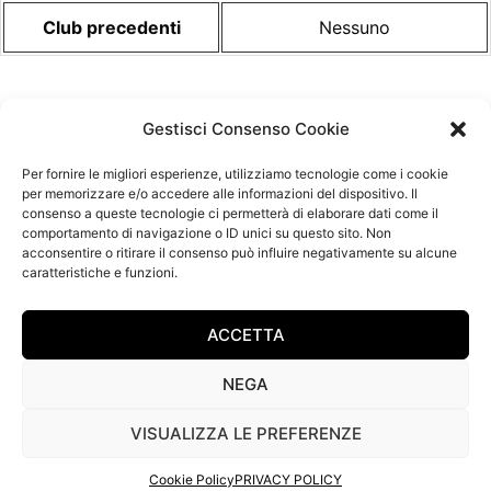
Club precedenti
Nessuno
Gestisci Consenso Cookie
Tutte le Stagioni
Per fornire le migliori esperienze, utilizziamo tecnologie come i cookie
per memorizzare e/o accedere alle informazioni del dispositivo. Il
consenso a queste tecnologie ci permetterà di elaborare dati come il
comportamento di navigazione o ID unici su questo sito. Non
acconsentire o ritirare il consenso può influire negativamente su alcune
caratteristiche e funzioni.
ACCETTA
NEGA
VISUALIZZA LE PREFERENZE
Copyright © 2026
Rugby Lyons
- Powered by
GeDInfo
-
Privacy
-
Cookies
.
Cookie Policy
PRIVACY POLICY