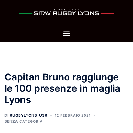
Vai
al
contenuto
Mostra/Nascondi
menu
Capitan Bruno raggiunge
le 100 presenze in maglia
Lyons
DI
RUGBYLYONS_USR
12 FEBBRAIO 2021
SENZA CATEGORIA