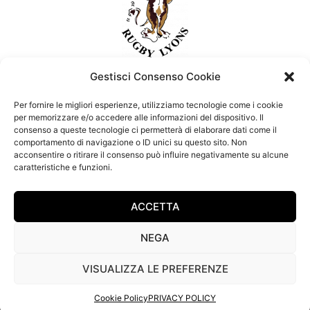
Gestisci Consenso Cookie
La società Rugby Lyons porge le più sentite
Per fornire le migliori esperienze, utilizziamo tecnologie come i cookie
condoglianze e partecipa al lutto di Simone Bossi e
per memorizzare e/o accedere alle informazioni del dispositivo. Il
alla sua famiglia. La grande famiglia bianconera
consenso a queste tecnologie ci permetterà di elaborare dati come il
comportamento di navigazione o ID unici su questo sito. Non
sostiene e si stringe attorno al nostro allenatore della
acconsentire o ritirare il consenso può influire negativamente su alcune
seconda squadra.
caratteristiche e funzioni.
ACCETTA
NEGA
VISUALIZZA LE PREFERENZE
Copyright © 2026
Rugby Lyons
- Powered by
GeDInfo
-
Privacy
-
Cookies
.
Cookie Policy
PRIVACY POLICY