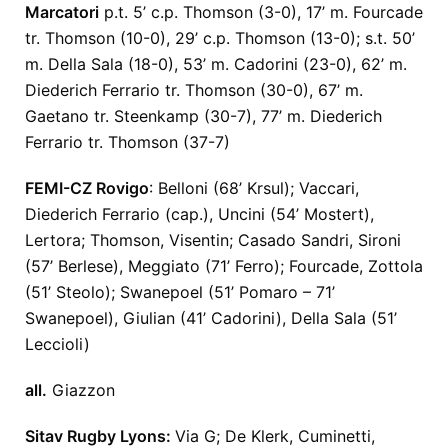
Marcatori
p.t. 5’ c.p. Thomson (3-0), 17’ m. Fourcade
tr. Thomson (10-0), 29’ c.p. Thomson (13-0); s.t. 50’
m. Della Sala (18-0), 53’ m. Cadorini (23-0), 62’ m.
Diederich Ferrario tr. Thomson (30-0), 67’ m.
Gaetano tr. Steenkamp (30-7), 77’ m. Diederich
Ferrario tr. Thomson (37-7)
FEMI-CZ Rovigo
: Belloni (68’ Krsul); Vaccari,
Diederich Ferrario (cap.), Uncini (54’ Mostert),
Lertora; Thomson, Visentin; Casado Sandri, Sironi
(57’ Berlese), Meggiato (71’ Ferro); Fourcade, Zottola
(51’ Steolo); Swanepoel (51’ Pomaro – 71’
Swanepoel), Giulian (41’ Cadorini), Della Sala (51’
Leccioli)
all.
Giazzon
Sitav Rugby Lyons:
Via G; De Klerk, Cuminetti,