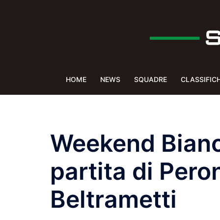
Vai
al
contenuto
HOME
NEWS
SQUADRE
CLASSIFIC
Weekend Bianc
partita di Pero
Beltrametti