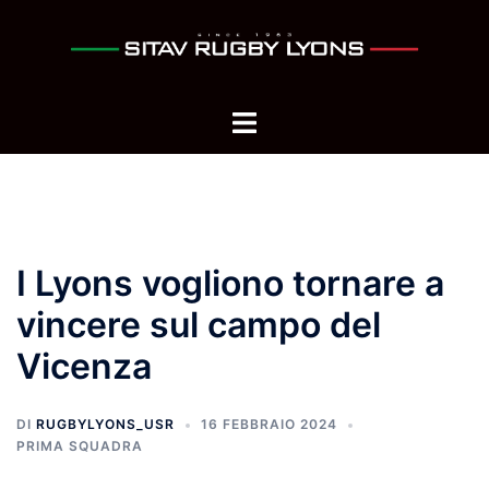
Vai
al
contenuto
Mostra/Nascondi
menu
I Lyons vogliono tornare a
vincere sul campo del
Vicenza
DI
RUGBYLYONS_USR
16 FEBBRAIO 2024
PRIMA SQUADRA