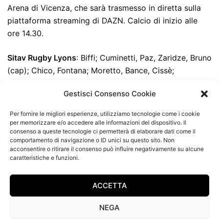
Arena di Vicenza, che sarà trasmesso in diretta sulla
piattaforma streaming di DAZN. Calcio di inizio alle
ore 14.30.
Sitav Rugby Lyons
: Biffi; Cuminetti, Paz, Zaridze, Bruno
(cap); Chico, Fontana; Moretto, Bance, Cissè;
Cemicetti, Pisicchio; Tripodo, Minervino, Acosta
Gestisci Consenso Cookie
A disposizione: De Rossi, Aloè, Morosi, Janse van
Per fornire le migliori esperienze, utilizziamo tecnologie come i cookie
Rensburg, Bottacci, Henderson, Via A, Mannelli
per memorizzare e/o accedere alle informazioni del dispositivo. Il
consenso a queste tecnologie ci permetterà di elaborare dati come il
comportamento di navigazione o ID unici su questo sito. Non
acconsentire o ritirare il consenso può influire negativamente su alcune
Torna alle news
caratteristiche e funzioni.
ACCETTA
NEGA